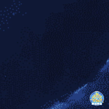
者欢欣鼓舞，同时也让
，也正好抓住了三镇防
队多年交锋所积累出的
气氛。在VAR技术介
比分的泰山队员们。
文能无疑承担着重要责
始终保持冷静，并最终
术安排及执行力极具把