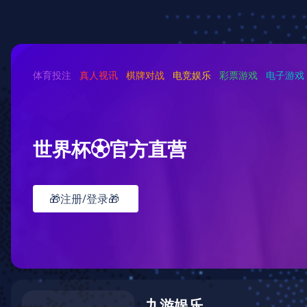
28圈官网
带您畅享全球
专业平台，数据精准，
高清直播
覆盖热
聚焦足球、篮球、电竞等赛事，
每日内
极速访问
下载APP