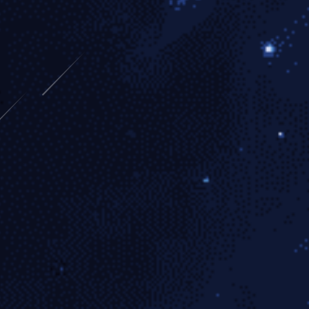
控能力，使得整体阵
除了这两位核心选手
的态度参与到每一次
4、赛后影
此次平局虽然未能让
了一剂强心针。这种
队凝聚力。
对于三镇而言，此役
场应变能力，以便在
战，无疑吸引着更多
总之，本轮赛事不仅