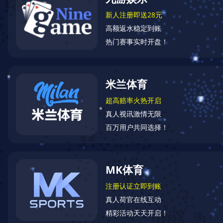
泰山队顽强追
在近日进行的一场引人
中，谢文能凭借一记
判（VAR）对进球有
争，更体现了泰山队