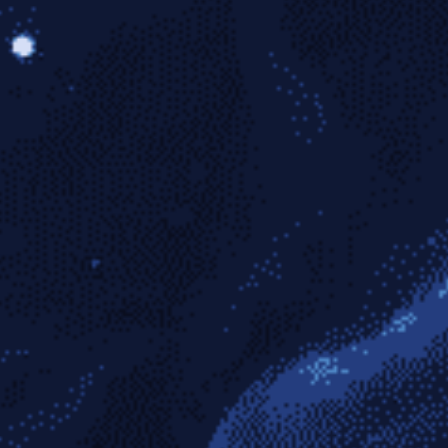
型更具灵活性。此外他还在防守端贡献力量，有效限制住对方核
外，其余年轻小将也展现出了良好的竞技状态。他们在压力面前
拼抢中，为球队营造出一种团结协作的氛围，使得整支球队都充
响分析
泰山队全取三分，但其坚韧不拔的精神深深感染了每一个观众，
坚持到底、不轻言放弃的态度，无疑会为接下来的比赛提供动力
虽保住主场不败，但面对即将到来的更大挑战，他们需要重新审
接下来的赛事里更好地应对各种变化。而对于整个联赛而言，这
的关注，也展示出中国足球日益激烈竞争态势。
是一次简单的积分争夺，更是一堂生动而深刻的足球课程，让我