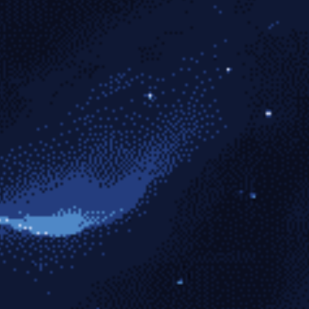
持与奋斗。同时，它
总结：
通过这场精彩绝伦且
处逆境，只要坚持不
会驱动他们不断向前
希望未来能够看到更
梦的人，都能够收获
上一篇：
季后赛历史上仅有三支球队曾领先…